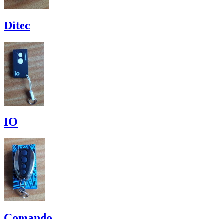
Ditec
IO
Comando